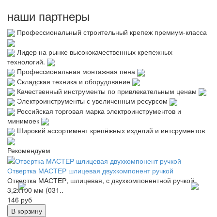
наши партнеры
Профессиональный строительный крепеж премиум-класса
Лидер на рынке высококачественных крепежных
технологий.
Профессиональная монтажная пена
Складская техника и оборудование
Качественный инструменты по привлекательным ценам
Электроинструменты с увеличенным ресурсом
Российская торговая марка электроинструментов и
минимоек
Широкий ассортимент крепёжных изделий и интсрументов
Рекомендуем
Отвертка МАСТЕР шлицевая двухкомпонент ручкой
Ад
Отвертка МАСТЕР, шлицевая, с двухкомпонентной ручкой
Ад
3,2х100 мм (031..
14
146 руб
не
В корзину