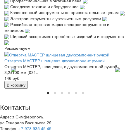
Профессиональная монтажная пена
Складская техника и оборудование
Качественный инструменты по привлекательным ценам
Электроинструменты с увеличенным ресурсом
Российская торговая марка электроинструментов и
минимоек
Широкий ассортимент крепёжных изделий и интсрументов
Рекомендуем
Отвертка МАСТЕР шлицевая двухкомпонент ручкой
Ад
Отвертка МАСТЕР, шлицевая, с двухкомпонентной ручкой
Ад
3,2х100 мм (031..
14
146 руб
не
В корзину
Контакты
Адрес:
г.Симферополь,
ул.Генерала Васильева 29
Телефон:
+7 978 935 45 45