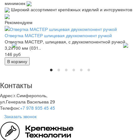
минимоек
Широкий ассортимент крепёжных изделий и интсрументов
Рекомендуем
Отвертка МАСТЕР шлицевая двухкомпонент ручкой
Ад
Отвертка МАСТЕР, шлицевая, с двухкомпонентной ручкой
Ад
3,2х100 мм (031..
14
146 руб
не
В корзину
Контакты
Адрес:
г.Симферополь,
ул.Генерала Васильева 29
Телефон:
+7 978 935 45 45
Заказать звонок